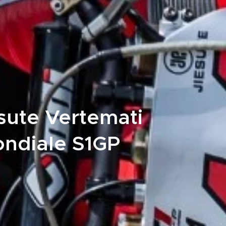
esute Vertemati
ondiale S1GP