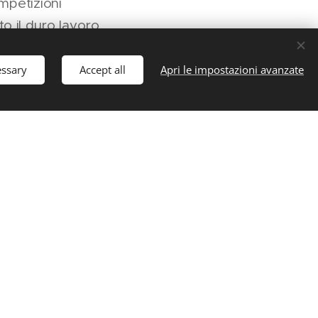
mpetizioni
to il duro lavoro
essary
Accept all
Apri le impostazioni avanzate
to è stato un'altra
sa in Italia.
peciale e ha
a occasione per
i finora nella