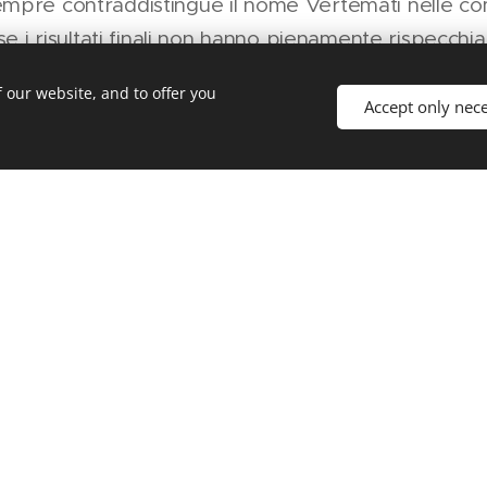
mpre contraddistingue il nome Vertemati nelle co
se i risultati finali non hanno pienamente rispecchia
osto in Gara 1 e 15° in Gara 2.
 our website, and to offer you
Accept only nec
ai tifosi, dai partner e dagli sponsor durante l'even
er l'intero team, specialmente durante la gara di ca
 pubblico di casa ha reso il weekend ancora più s
nazione a continuare a spingere in avanti.
l Campionato mondiale Supermoto FIM sarà un'altr
strada di crescita e consolidare i progressi compiut
amo a Vysoke Myto l'11 e il 12 luglio.
ti