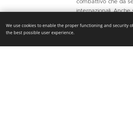
combattivo che da se
internazionali. Anche 
svolto dal team, 13° p
We use cookies to enable the proper functioning and security of
the best possible user experience.
Il sostegno ricevuto d
fonte di motivazione p
Gareggiare davanti al
rafforzato la determi
Il prossimo round de
proseguire su questa 
stagione 2026. Ci vedi
#44 Michael Vertema