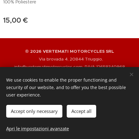
100% Poliestere
15,00
€
® 20
26 VERTEMATI MOTORCYCLES SRL
Via brovada 4, 20844 Triuggio,
info@vertematimotorcycles.com, P.IVA 12658340968
Cookies
We use cookies to enable the proper functioning and
security of our website, and to offer you the best possible
Lingue
user experience.
Italiano
English
Accept only necessary
Accept all
Aggiungi al carrello
Apri le impostazioni avanzate